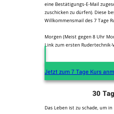
eine Bestätigungs-E-Mail zugesc
zuschicken zu dürfen). Diese b
Willkommensmail des 7 Tage R
Morgen (Meist gegen 8 Uhr Mo
Link zum ersten Rudertechnik-
Jetzt zum 7 Tage Kurs an
30 Tag
Das Leben ist zu schade, um in 