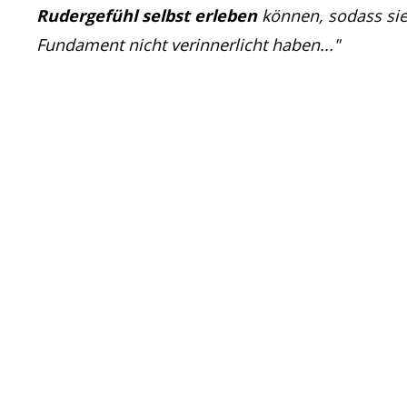
Rudergefühl selbst erleben
können, sodass sie 
Fundament nicht verinnerlicht haben..."
Über die Rudertechn
… und diese Energie könntest d
Sind wir mal ehrlich: Oft baut s
weil es anstrengend ist, sich i
Und das obwohl du weißt, dass
Gerade wenn du Neuling im Rude
ist anstrengend
Nichts ist nerviger, als bei jed