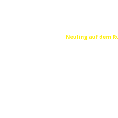
Besser rudern noc
"Wenn du
Neuling auf dem R