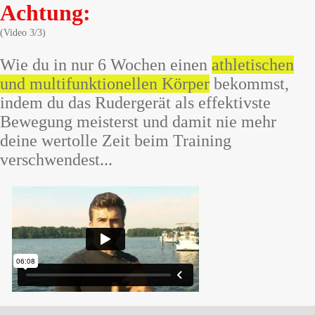
Achtung:
(Video 3/3)
Wie du in
nur
6 Wochen einen
athletischen
und multifunktionellen Körper
bekommst,
indem du das
Rudergerät als effektivste
Bewegung
meisterst und damit
nie meh
r
deine wertolle Zeit beim Training
verschwendest...