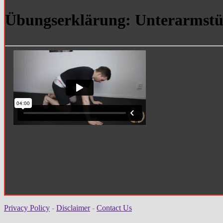
Übungserklärung: Unterarmstü
Privacy Policy
-
Disclaimer
-
Contact Us