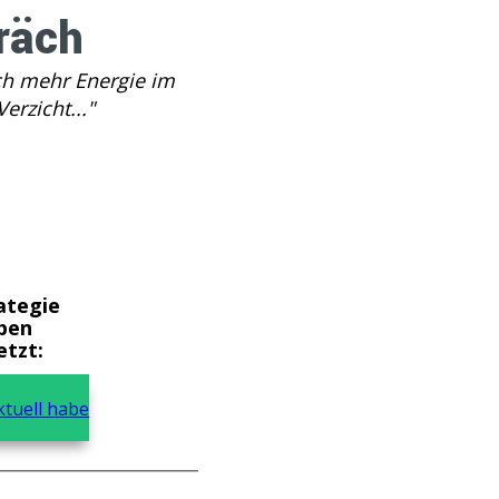
räch
ch mehr Energie im
rzicht..."
ategie
ben
etzt:
ktuell habe