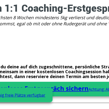
n 1:1 Coaching-Erstgesp
chsten 8 Wochen mindestens 5kg verlierst und deutli
kommst, egal ob mit oder ohne Rudergerät und ohne Ve
du deine auf dich zugeschnittene, persönliche Str
meinsam in einer kostenlosen Coachingsession ha
test, dann reserviere deinen Termin am besten j
enloses Erstgespräch sichern
Achtung: A
ig freie Plätze verfügbar