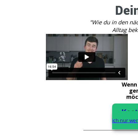
Dei
"Wie du in den nä
Alltag be
Wenn 
ge
möch
Kost
ich nur wen