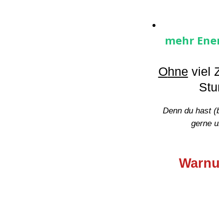
mehr Ene
O
hne
viel 
Stu
Denn du hast (b
gerne u
Warnun